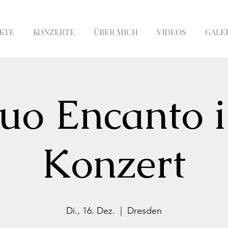
KTE
KONZERTE
ÜBER MICH
VIDEOS
GALE
uo Encanto 
Konzert
Di., 16. Dez.
  |  
Dresden