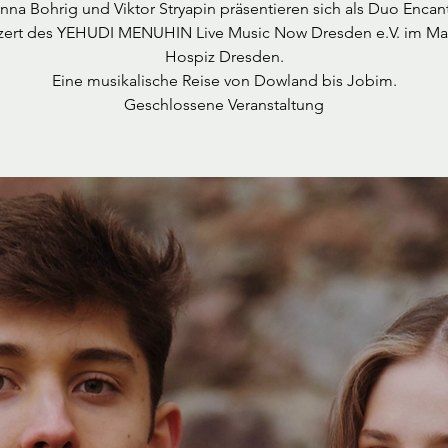
nna Bohrig und Viktor Stryapin präsentieren sich als Duo Encan
ert des YEHUDI MENUHIN Live Music Now Dresden e.V. im Ma
Hospiz Dresden.
Eine musikalische Reise von Dowland bis Jobim.
Geschlossene Veranstaltung