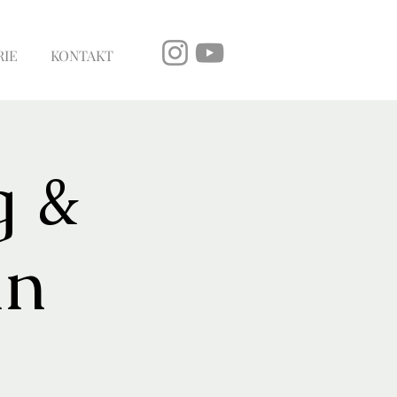
RIE
KONTAKT
g &
in