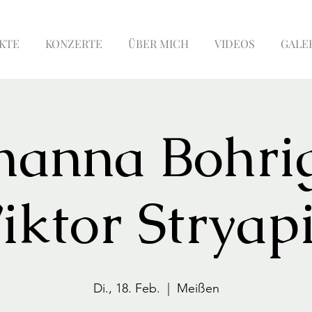
KTE
KONZERTE
ÜBER MICH
VIDEOS
GALE
hanna Bohri
iktor Stryap
Di., 18. Feb.
  |  
Meißen