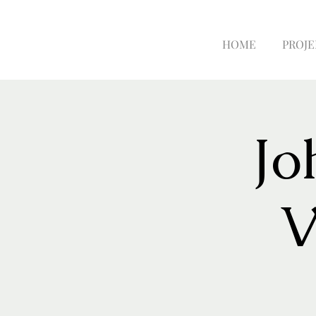
HOME
PROJE
Jo
V